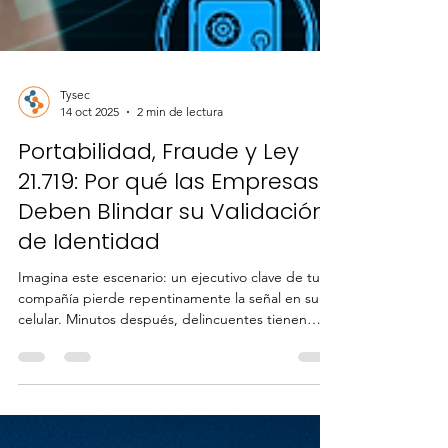
Tysec
14 oct 2025
2 min de lectura
Portabilidad, Fraude y Ley
21.719: Por qué las Empresas
Deben Blindar su Validación
de Identidad
Imagina este escenario: un ejecutivo clave de tu
compañía pierde repentinamente la señal en su
celular. Minutos después, delincuentes tienen
acceso a sus correos, claves de banca electrónica y
portales internos de la empresa. En menos de una
hora, pueden solicitar créditos, transferir fondos e
incluso suplantar su identidad corporativa. Este no