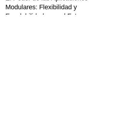
Modulares: Flexibilidad y
Escalabilidad para el Futuro
El Poder de las Aplicaciones Modulares:
Flexibilidad y Escalabilidad para el Futuro
Contáctanos
Nombre y Apellido
Correo Electrónico
Teléfono de contacto
Mensaje