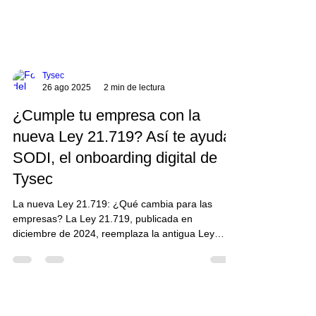
una hora, pueden solicitar créditos, transferir
fondos e incluso suplantar su identidad
corporativa. Este no es un caso aislado: es el
modus operandi del fraude por portabilidad, y en
el mundo empresarial las consecuencias pueden
Tysec
traducirse
26 ago 2025
2 min de lectura
¿Cumple tu empresa con la
nueva Ley 21.719? Así te ayuda
SODI, el onboarding digital de
Tysec
La nueva Ley 21.719: ¿Qué cambia para las
empresas? La Ley 21.719, publicada en
diciembre de 2024, reemplaza la antigua Ley
19.628 y entra en vigencia en diciembre de 2026.
Su impacto es enorme: impone nuevas
obligaciones, derechos más amplios para los
titulares de datos, y sanciones que pueden llegar
a 20.000 UTM. Entre sus puntos clave: Crea la