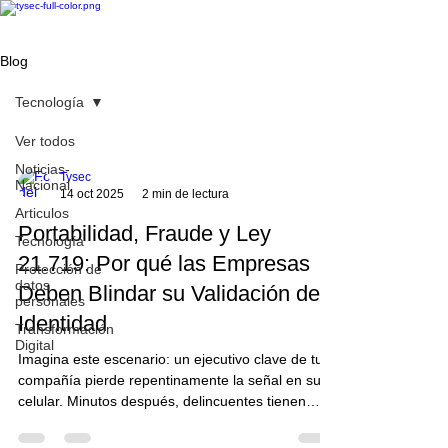
Blog
Tecnología
Ver todos
Noticias-
Tysec
Nacional
14 oct 2025
2 min de lectura
Articulos
Portabilidad, Fraude y Ley
Tecnología
21.719: Por qué las Empresas
Protección de
datos
Deben Blindar su Validación de
personales
Identidad
Transformación
Digital
Imagina este escenario: un ejecutivo clave de tu
compañía pierde repentinamente la señal en su
celular. Minutos después, delincuentes tienen
acceso a sus correos, claves de banca electrónica
y portales internos de la empresa. En menos de