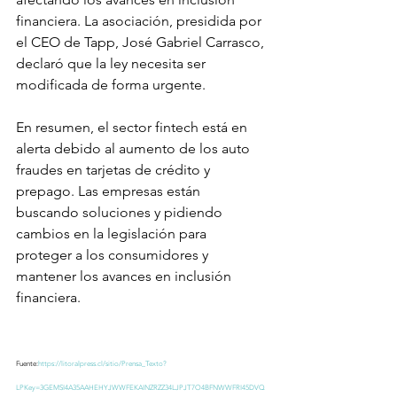
financiera. La asociación, presidida por 
el CEO de Tapp, José Gabriel Carrasco, 
declaró que la ley necesita ser 
modificada de forma urgente.
En resumen, el sector fintech está en 
alerta debido al aumento de los auto 
fraudes en tarjetas de crédito y 
prepago. Las empresas están 
buscando soluciones y pidiendo 
cambios en la legislación para 
proteger a los consumidores y 
mantener los avances en inclusión 
financiera.
Fuente:
https://litoralpress.cl/sitio/Prensa_Texto?
LPKey=3GEMSI4A35AAHEHYJWWFEKAINZRZZ34LJPJT7O4BFNWWFRI45DVQ