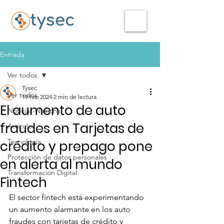
Entrada
Ver todos
Tysec
Ver todos
19 feb 2024
2 min de lectura
El aumento de auto
Noticias-Nacional
fraudes en Tarjetas de
Articulos
Tecnología
crédito y prepago pone
Protección de datos personales
en alerta al mundo
Transformación Digital
Fintech
El sector fintech está experimentando 
un aumento alarmante en los auto 
fraudes con tarjetas de crédito y 