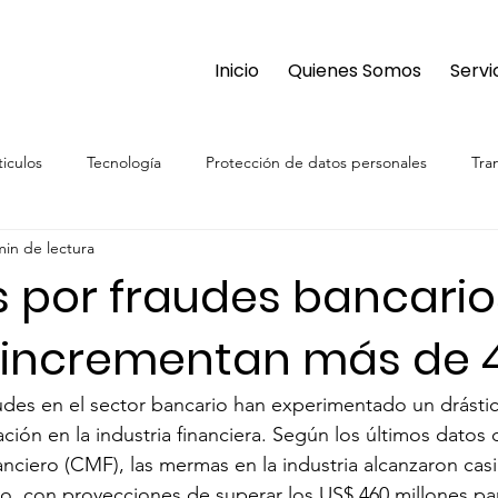
Inicio
Quienes Somos
Servi
ticulos
Tecnología
Protección de datos personales
Tra
min de lectura
s por fraudes bancario
e incrementan más de 
udes en el sector bancario han experimentado un drásti
ón en la industria financiera. Según los últimos datos 
nciero (CMF), las mermas en la industria alcanzaron casi
ro, con proyecciones de superar los US$ 460 millones pa