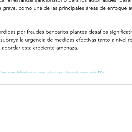
pa grave, como una de las principales áreas de enfoque a
rdidas por fraudes bancarios plantea desafíos significati
y subraya la urgencia de medidas efectivas tanto a nivel r
 abordar esta creciente amenaza.
/banca-fintech/fraudes-externos-en-la-banca-perdidas-se-disparan-mas-de-400-en