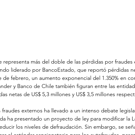
 representa más del doble de las pérdidas por fraudes 
iendo liderado por BancoEstado, que reportó pérdidas n
rre de febrero, un aumento exponencial del 1.350% en c
tander y Banco de Chile también figuran entre las entida
das netas de US$ 5,3 millones y US$ 3,5 millones respec
 fraudes externos ha llevado a un intenso debate legislat
da ha presentado un proyecto de ley para modificar la L
ducir los niveles de defraudación. Sin embargo, se seña
ar el estándar sancionatorio para los autofraudes, pasa