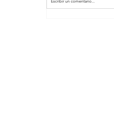
Escribir un comentario...
Q4 2025 y mirada a 2026:
del aprendizaje operativo
a la ventaja estratégica
Donde estamos
Santiago, Región Metropolitan
informaciones@tysec.cl
www.tysec.cl