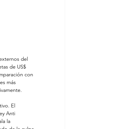
externos del 
etas de US$ 
omparación con 
des más 
tivamente.
ivo. El 
ey Anti 
la la 
ndo de la culpa 