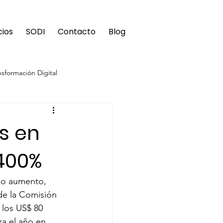
cios
SODI
Contacto
Blog
nsformación Digital
s en
400%
co aumento, 
de la Comisión 
 los US$ 80 
ra el año en 