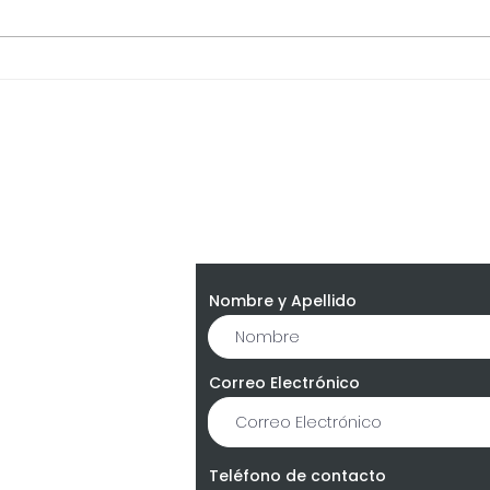
Portabilidad, Fraude y Ley
¿Cu
21.719: Por qué las
la n
Empresas Deben Blindar
ayud
su Validación de Identidad
digi
Contáctanos
Nombre y Apellido
Correo Electrónico
a, Chile
Teléfono de contacto