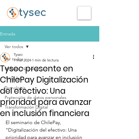
Entrada
Ver todos
Tysec
Ver todos
1 mar 2024
1 min de lectura
Tysec presente en
Noticias-Nacional
ChilePay Digitalización
Articulos
Tecnología
del efectivo: Una
Protección de datos personales
prioridad para avanzar
Transformación Digital
en inclusión financiera
El seminario de ChilePay, 
"Digitalización del efectivo: Una 
prioridad para avanzar en inclusión 