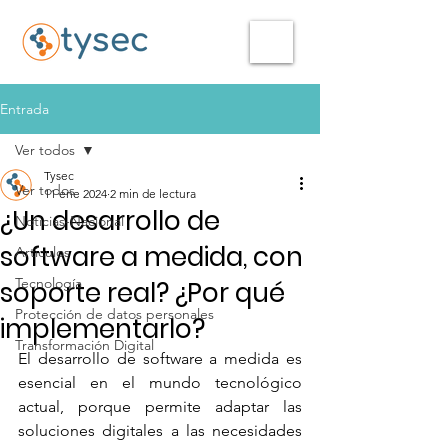
Entrada
Ver todos
Tysec
Ver todos
11 ene 2024
2 min de lectura
¿Un desarrollo de
Noticias-Nacional
software a medida, con
Articulos
Tecnología
soporte real? ¿Por qué
Protección de datos personales
implementarlo?
Transformación Digital
El desarrollo de software a medida es 
esencial en el mundo tecnológico 
actual, porque permite adaptar las 
soluciones digitales a las necesidades 