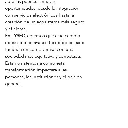
abre las puertas a nuevas 
oportunidades, desde la integración 
con servicios electrónicos hasta la 
creación de un ecosistema más seguro 
y eficiente. 
En 
TYSEC
, creemos que este cambio 
no es solo un avance tecnológico, sino 
también un compromiso con una 
sociedad más equitativa y conectada. 
Estamos atentos a cómo esta 
transformación impactará a las 
personas, las instituciones y el país en 
general. 
❓ 
¿Qué opinas de esta revolución en 
documentos de identidad?
Experiencia Usuario
Noticias
Tecnología
Innovación
Accesibilidad digital
Noticias-Nacional