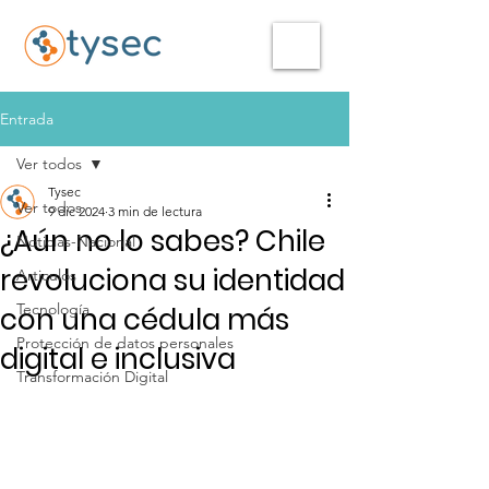
Entrada
Ver todos
Tysec
Ver todos
9 dic 2024
3 min de lectura
¿Aún no lo sabes? Chile
Noticias-Nacional
revoluciona su identidad
Articulos
Tecnología
con una cédula más
Protección de datos personales
digital e inclusiva
Transformación Digital