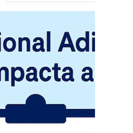
de 2024, reemplaza la antigua Ley 19.628 y entra
en vigencia en diciembre de 2026. Su impacto es
enorme: impone nuevas obligaciones, derechos
más amplios para los titulares de datos, y
sanciones que pueden llegar a 20.000 UTM. Entre
sus puntos clave: Crea la Agencia de Protección
de Datos Personales. Refuerza derechos como
acceso, rectificación, portabilidad y supresión.
Exige consentimi