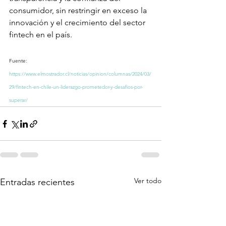
consumidor, sin restringir en exceso la 
innovación y el crecimiento del sector 
fintech en el país.
Fuente: 
https://www.elmostrador.cl/noticias/opinion/columnas/2024/03/
29/fintech-en-chile-un-liderazgo-prometedor-y-desafios-por-
superar/
Ver todo
Entradas recientes