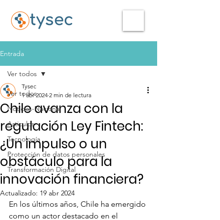
Entrada
Ver todos
Tysec
Ver todos
1 abr 2024
2 min de lectura
Chile avanza con la
Noticias-Nacional
regulación Ley Fintech:
Articulos
Tecnología
¿Un impulso o un
Protección de datos personales
obstáculo para la
Transformación Digital
innovación financiera?
Actualizado:
19 abr 2024
En los últimos años, Chile ha emergido 
como un actor destacado en el 