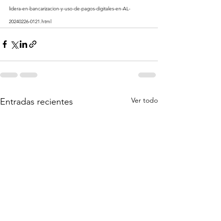
lidera-en-bancarizacion-y-uso-de-pagos-digitales-en-AL-
20240226-0121.html
Ver todo
Entradas recientes