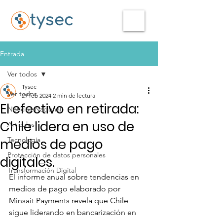
Entrada
Ver todos
Tysec
Ver todos
29 feb 2024
2 min de lectura
El efectivo en retirada:
Noticias-Nacional
Chile lidera en uso de
Articulos
Tecnología
medios de pago
Protección de datos personales
digitales.
Transformación Digital
El informe anual sobre tendencias en 
medios de pago elaborado por 
Minsait Payments revela que Chile 
sigue liderando en bancarización en 