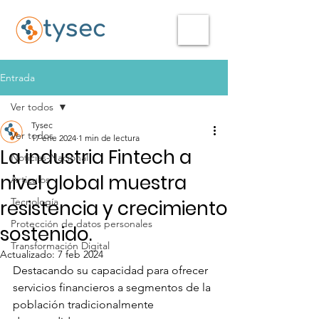
Entrada
Ver todos
Tysec
Ver todos
17 ene 2024
1 min de lectura
La industria Fintech a
Noticias-Nacional
nivel global muestra
Articulos
Tecnología
resistencia y crecimiento
Protección de datos personales
sostenido.
Transformación Digital
Actualizado:
7 feb 2024
Destacando su capacidad para ofrecer 
servicios financieros a segmentos de la 
población tradicionalmente 