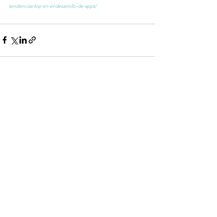
tendencias-top-en-el-desarrollo-de-apps/
Ver todo
Entradas recientes