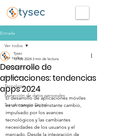
Entrada
Ver todos
Tysec
Ver todos
12 feb 2024
3 min de lectura
Desarrollo de
Noticias-Nacional
aplicaciones: tendencias
Articulos
Tecnología
apps 2024
Protección de datos personales
El desarrollo de aplicaciones móviles 
Transformación Digital
es un campo en constante cambio, 
impulsado por los avances 
tecnológicos y las cambiantes 
necesidades de los usuarios y el 
mercado. Desde la integración de 